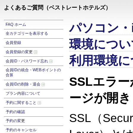
よくあるご質問（ベストレートホテルズ）
パソコン・i
FAQ ホーム
全カテゴリーを表示する
環境につい
会員登録
会員登録の変更
利用環境に
会員ID・パスワード忘れ
会員IDの統合・WEBポイントの
合算
SSLエラ
会員IDの削除・退会
プラン内容について
ージが開き
予約に関すること
予約の確認
SSL（Secur
予約の変更
予約のキャンセル