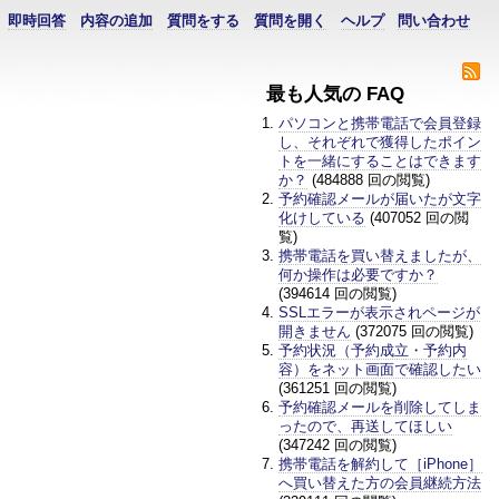
即時回答
内容の追加
質問をする
質問を開く
ヘルプ
問い合わせ
最も人気の FAQ
パソコンと携帯電話で会員登録
し、それぞれで獲得したポイン
トを一緒にすることはできます
か？
(484888 回の閲覧)
予約確認メールが届いたが文字
化けしている
(407052 回の閲
覧)
携帯電話を買い替えましたが、
何か操作は必要ですか？
(394614 回の閲覧)
SSLエラーが表示されページが
開きません
(372075 回の閲覧)
予約状況（予約成立・予約内
容）をネット画面で確認したい
(361251 回の閲覧)
予約確認メールを削除してしま
ったので、再送してほしい
(347242 回の閲覧)
携帯電話を解約して［iPhone］
へ買い替えた方の会員継続方法