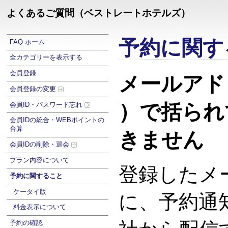
よくあるご質問（ベストレートホテルズ）
予約に関す
FAQ ホーム
全カテゴリーを表示する
会員登録
メールアド
会員登録の変更
）で括られ
会員ID・パスワード忘れ
会員IDの統合・WEBポイントの
合算
きません
会員IDの削除・退会
プラン内容について
登録したメ
予約に関すること
ケータイ版
に、予約通
料金表示について
予約の確認