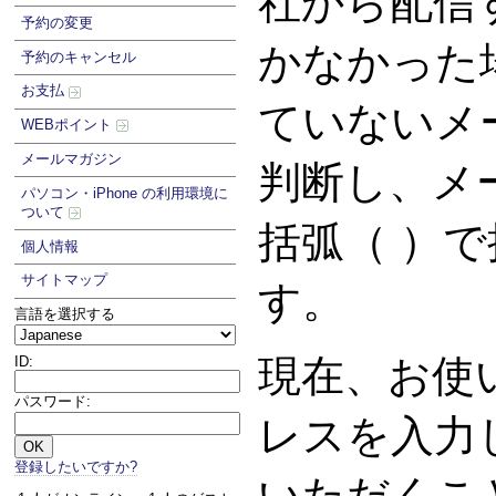
社から配信
予約の変更
かなかった
予約のキャンセル
お支払
ていないメ
WEBポイント
メールマガジン
判断し、メ
パソコン・iPhone の利用環境に
ついて
括弧（ ）
個人情報
サイトマップ
す。
言語を選択する
現在、お使
ID:
パスワード:
レスを入力
登録したいですか?
いただくこ