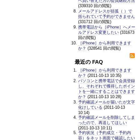
へ買い替えた方の会員継続方法
(339310 回の閲覧)
メールアドレスが括弧（ ）で
括られていて予約ができません
(331712 回の閲覧)
携帯電話から［iPhone］へメー
ルアドレス変更したい
(331673
回の閲覧)
［iPhone］から利用できます
か？
(328541 回の閲覧)
最近の FAQ
［iPhone］から利用できます
か？
(2011-10-13 10:35)
パソコンと携帯電話で会員登録
し、それぞれで獲得したポイン
トを一緒にすることはできます
か？
(2011-10-13 10:28)
予約確認メールが届いたが文字
化けしている
(2011-10-13
10:14)
予約確認メールを削除してしま
ったので、再送してほしい
(2011-10-13 10:11)
予約状況（予約成立・予約内
容）をネット画面で確認したい