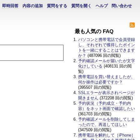
即時回答
内容の追加
質問をする
質問を開く
ヘルプ
問い合わせ
最も人気の FAQ
パソコンと携帯電話で会員登録
し、それぞれで獲得したポイン
トを一緒にすることはできます
か？
(487096 回の閲覧)
予約確認メールが届いたが文字
化けしている
(408131 回の閲
覧)
携帯電話を買い替えましたが、
何か操作は必要ですか？
(395507 回の閲覧)
SSLエラーが表示されページが
開きません
(372208 回の閲覧)
予約状況（予約成立・予約内
容）をネット画面で確認したい
(361703 回の閲覧)
予約確認メールを削除してしま
ったので、再送してほしい
(347509 回の閲覧)
携帯電話を解約して［iPhone］