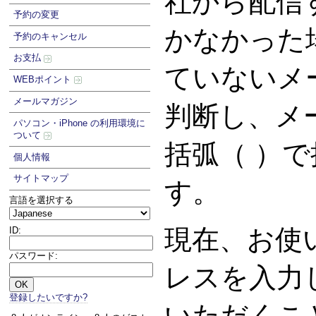
社から配信
予約の変更
かなかった
予約のキャンセル
お支払
ていないメ
WEBポイント
メールマガジン
判断し、メ
パソコン・iPhone の利用環境に
ついて
括弧（ ）
個人情報
サイトマップ
す。
言語を選択する
現在、お使
ID:
パスワード:
レスを入力
登録したいですか?
いただくこ