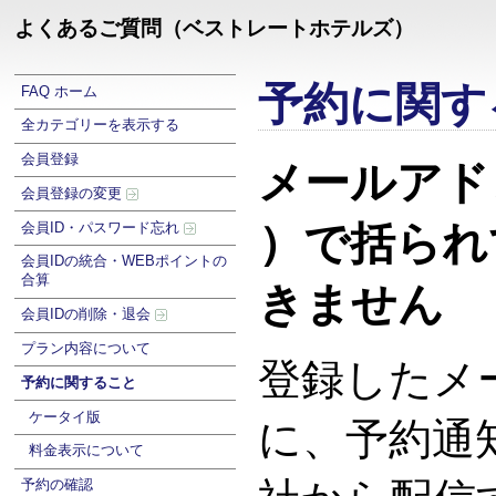
よくあるご質問（ベストレートホテルズ）
予約に関す
FAQ ホーム
全カテゴリーを表示する
会員登録
メールアド
会員登録の変更
）で括られ
会員ID・パスワード忘れ
会員IDの統合・WEBポイントの
合算
きません
会員IDの削除・退会
プラン内容について
登録したメ
予約に関すること
ケータイ版
に、予約通
料金表示について
予約の確認