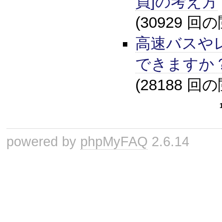
員]の考え方
(30929 回
高速バスや
できますか
(28188 回
powered by
phpMyFAQ
2.6.14