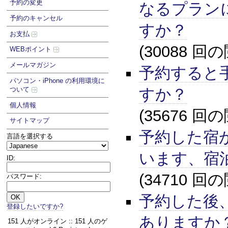
予約の変更
なるプラン
予約のキャンセル
すか？
お支払
(30088 回
WEBポイント
メールマガジン
予約すると
パソコン・iPhone の利用環境に
すか？
ついて
個人情報
(35676 回
サイトマップ
予約した宿
言語を選択する
います、宿
ID:
(34710 回
パスワード:
予約した後
登録したいですか?
ありますか
151 人がオンライン :: 151 人のゲ