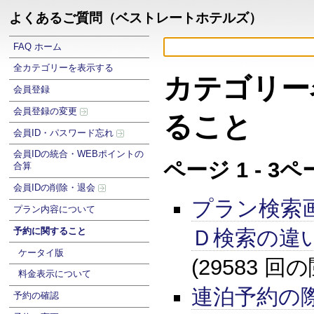
よくあるご質問（ベストレートホテルズ）
FAQ ホーム
全カテゴリーを表示する
カテゴリー
会員登録
会員登録の変更
ること
会員ID・パスワード忘れ
会員IDの統合・WEBポイントの
ページ 1 - 3
合算
会員IDの削除・退会
プラン検索
プラン内容について
Ｄ検索の違
予約に関すること
ケータイ版
(29583 回
料金表示について
連泊予約の
予約の確認