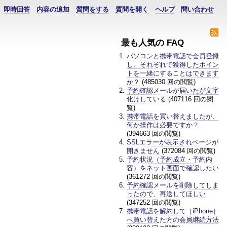
即時回答
内容の追加
質問をする
質問を開く
ヘルプ
問い合わせ
最も人気の FAQ
パソコンと携帯電話で会員登録
し、それぞれで獲得したポイン
トを一緒にすることはできます
か？
(485030 回の閲覧)
予約確認メールが届いたが文字
化けしている
(407116 回の閲
覧)
携帯電話を買い替えましたが、
何か操作は必要ですか？
(394663 回の閲覧)
SSLエラーが表示されページが
開きません
(372084 回の閲覧)
予約状況（予約成立・予約内
容）をネット画面で確認したい
(361272 回の閲覧)
予約確認メールを削除してしま
ったので、再送してほしい
(347252 回の閲覧)
携帯電話を解約して［iPhone］
へ買い替えた方の会員継続方法