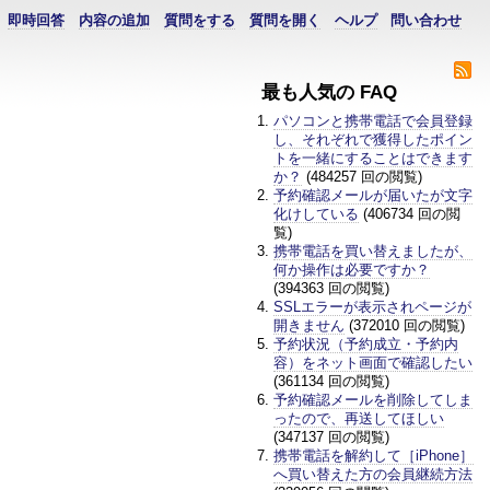
即時回答
内容の追加
質問をする
質問を開く
ヘルプ
問い合わせ
最も人気の FAQ
パソコンと携帯電話で会員登録
し、それぞれで獲得したポイン
トを一緒にすることはできます
か？
(484257 回の閲覧)
予約確認メールが届いたが文字
化けしている
(406734 回の閲
覧)
携帯電話を買い替えましたが、
何か操作は必要ですか？
(394363 回の閲覧)
SSLエラーが表示されページが
開きません
(372010 回の閲覧)
予約状況（予約成立・予約内
容）をネット画面で確認したい
(361134 回の閲覧)
予約確認メールを削除してしま
ったので、再送してほしい
(347137 回の閲覧)
携帯電話を解約して［iPhone］
へ買い替えた方の会員継続方法