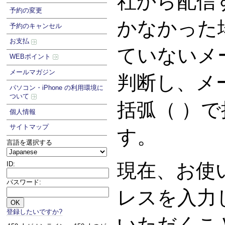
社から配信
予約の変更
かなかった
予約のキャンセル
お支払
ていないメ
WEBポイント
メールマガジン
判断し、メ
パソコン・iPhone の利用環境に
ついて
括弧（ ）
個人情報
サイトマップ
す。
言語を選択する
現在、お使
ID:
パスワード:
レスを入力
登録したいですか?
いただくこ