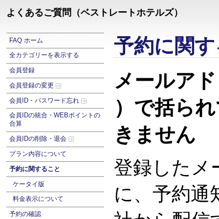
よくあるご質問（ベストレートホテルズ）
予約に関す
FAQ ホーム
全カテゴリーを表示する
会員登録
メールアド
会員登録の変更
）で括られ
会員ID・パスワード忘れ
会員IDの統合・WEBポイントの
合算
きません
会員IDの削除・退会
プラン内容について
登録したメ
予約に関すること
ケータイ版
に、予約通
料金表示について
予約の確認