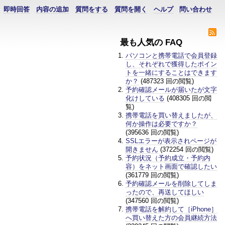
即時回答
内容の追加
質問をする
質問を開く
ヘルプ
問い合わせ
最も人気の FAQ
パソコンと携帯電話で会員登録
し、それぞれで獲得したポイン
トを一緒にすることはできます
か？
(487323 回の閲覧)
予約確認メールが届いたが文字
化けしている
(408305 回の閲
覧)
携帯電話を買い替えましたが、
何か操作は必要ですか？
(395636 回の閲覧)
SSLエラーが表示されページが
開きません
(372254 回の閲覧)
予約状況（予約成立・予約内
容）をネット画面で確認したい
(361779 回の閲覧)
予約確認メールを削除してしま
ったので、再送してほしい
(347560 回の閲覧)
携帯電話を解約して［iPhone］
へ買い替えた方の会員継続方法