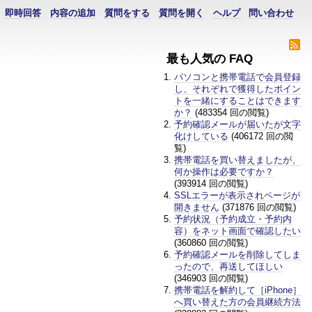
即時回答
内容の追加
質問をする
質問を開く
ヘルプ
問い合わせ
最も人気の FAQ
パソコンと携帯電話で会員登録
し、それぞれで獲得したポイン
トを一緒にすることはできます
か？
(483354 回の閲覧)
予約確認メールが届いたが文字
化けしている
(406172 回の閲
覧)
携帯電話を買い替えましたが、
何か操作は必要ですか？
(393914 回の閲覧)
SSLエラーが表示されページが
開きません
(371876 回の閲覧)
予約状況（予約成立・予約内
容）をネット画面で確認したい
(360860 回の閲覧)
予約確認メールを削除してしま
ったので、再送してほしい
(346903 回の閲覧)
携帯電話を解約して［iPhone］
へ買い替えた方の会員継続方法