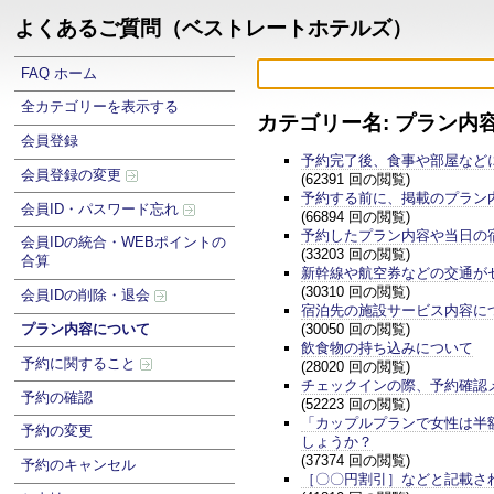
よくあるご質問（ベストレートホテルズ）
FAQ ホーム
全カテゴリーを表示する
カテゴリー名: プラン内
会員登録
予約完了後、食事や部屋など
会員登録の変更
(62391 回の閲覧)
予約する前に、掲載のプラン
会員ID・パスワード忘れ
(66894 回の閲覧)
予約したプラン内容や当日の
会員IDの統合・WEBポイントの
(33203 回の閲覧)
合算
新幹線や航空券などの交通が
(30310 回の閲覧)
会員IDの削除・退会
宿泊先の施設サービス内容に
(30050 回の閲覧)
プラン内容について
飲食物の持ち込みについて
予約に関すること
(28020 回の閲覧)
チェックインの際、予約確認
予約の確認
(52223 回の閲覧)
「カップルプランで女性は半
予約の変更
しょうか？
(37374 回の閲覧)
予約のキャンセル
［〇〇円割引］などと記載さ