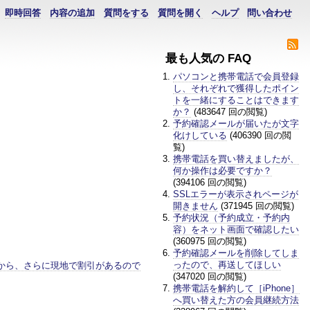
即時回答
内容の追加
質問をする
質問を開く
ヘルプ
問い合わせ
最も人気の FAQ
パソコンと携帯電話で会員登録
し、それぞれで獲得したポイン
トを一緒にすることはできます
か？
(483647 回の閲覧)
予約確認メールが届いたが文字
化けしている
(406390 回の閲
覧)
携帯電話を買い替えましたが、
何か操作は必要ですか？
(394106 回の閲覧)
SSLエラーが表示されページが
開きません
(371945 回の閲覧)
予約状況（予約成立・予約内
容）をネット画面で確認したい
(360975 回の閲覧)
予約確認メールを削除してしま
ったので、再送してほしい
から、さらに現地で割引があるので
(347020 回の閲覧)
携帯電話を解約して［iPhone］
へ買い替えた方の会員継続方法