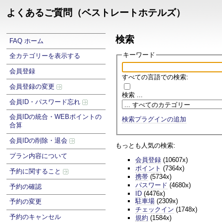
よくあるご質問（ベストレートホテルズ）
検索
FAQ ホーム
キーワード
全カテゴリーを表示する
会員登録
すべての言語での検索:
会員登録の変更
検索 ...
会員ID・パスワード忘れ
会員IDの統合・WEBポイントの
検索プラグインの追加
合算
会員IDの削除・退会
もっとも人気の検索:
プラン内容について
会員登録
(10607x)
ポイント
(7364x)
予約に関すること
携帯
(5734x)
パスワード
(4680x)
予約の確認
ID
(4476x)
駐車場
(2309x)
予約の変更
チェックイン
(1748x)
予約のキャンセル
規約
(1584x)