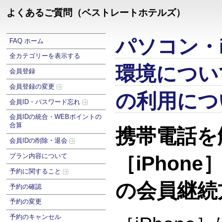
よくあるご質問（ベストレートホテルズ）
パソコン・i
FAQ ホーム
全カテゴリーを表示する
環境につい
会員登録
会員登録の変更
の利用につ
会員ID・パスワード忘れ
会員IDの統合・WEBポイントの
合算
携帯電話を
会員IDの削除・退会
プラン内容について
［iPhon
予約に関すること
の会員継続
予約の確認
予約の変更
予約のキャンセル