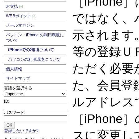
［iPhon
お支払
ではなく、
WEBポイント
メールマガジン
示されます
パソコン・iPhone の利用環境に
ついて
等の登録Ｕ
iPhoneでの利用について
パソコンの利用環境について
ただく必要
個人情報
サイトマップ
た、会員登
言語を選択する
ルアドレス
ID:
パスワード:
［iPhon
登録したいですか?
スに変更し