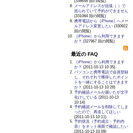
(338658 回の閲覧)
メールアドレスが括弧（ ）で
括られていて予約ができません
(331084 回の閲覧)
携帯電話から［iPhone］へメー
ルアドレス変更したい
(330922
回の閲覧)
［iPhone］から利用できます
か？
(327967 回の閲覧)
最近の FAQ
［iPhone］から利用できます
か？
(2011-10-13 10:35)
パソコンと携帯電話で会員登録
し、それぞれで獲得したポイン
トを一緒にすることはできます
か？
(2011-10-13 10:28)
予約確認メールが届いたが文字
化けしている
(2011-10-13
10:14)
予約確認メールを削除してしま
ったので、再送してほしい
(2011-10-13 10:11)
予約状況（予約成立・予約内
容）をネット画面で確認したい
(2011-10-13 10:09)