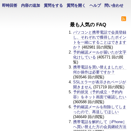
即時回答
内容の追加
質問をする
質問を開く
ヘルプ
問い合わせ
最も人気の FAQ
パソコンと携帯電話で会員登録
し、それぞれで獲得したポイン
トを一緒にすることはできます
か？
(482981 回の閲覧)
予約確認メールが届いたが文字
化けしている
(405771 回の閲
覧)
携帯電話を買い替えましたが、
何か操作は必要ですか？
(393546 回の閲覧)
SSLエラーが表示されページが
開きません
(371719 回の閲覧)
予約状況（予約成立・予約内
容）をネット画面で確認したい
(360588 回の閲覧)
予約確認メールを削除してしま
ったので、再送してほしい
(346649 回の閲覧)
携帯電話を解約して［iPhone］
へ買い替えた方の会員継続方法