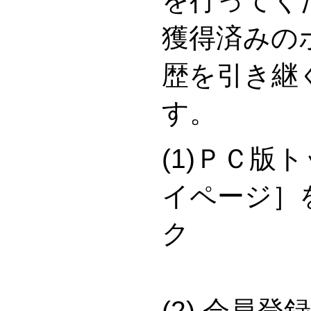
を行ってく
獲得済みの
歴を引き継
す。
(1)ＰＣ版
イページ］
(2) 会員登