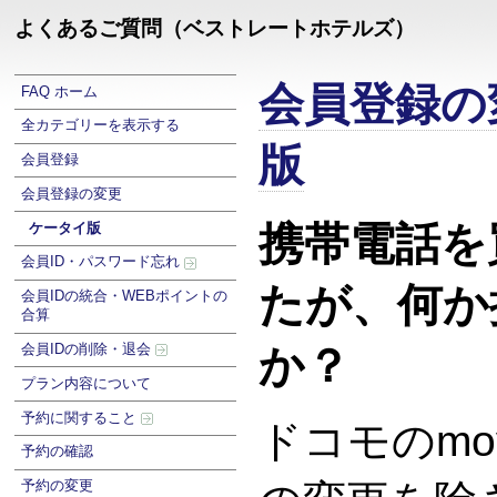
よくあるご質問（ベストレートホテルズ）
会員登録の
FAQ ホーム
全カテゴリーを表示する
版
会員登録
会員登録の変更
携帯電話を
ケータイ版
会員ID・パスワード忘れ
たが、何か
会員IDの統合・WEBポイントの
合算
会員IDの削除・退会
か？
プラン内容について
予約に関すること
ドコモのmo
予約の確認
予約の変更