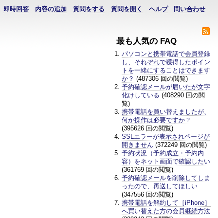
即時回答
内容の追加
質問をする
質問を開く
ヘルプ
問い合わせ
最も人気の FAQ
パソコンと携帯電話で会員登録
し、それぞれで獲得したポイン
トを一緒にすることはできます
か？
(487306 回の閲覧)
予約確認メールが届いたが文字
化けしている
(408290 回の閲
覧)
携帯電話を買い替えましたが、
何か操作は必要ですか？
(395626 回の閲覧)
SSLエラーが表示されページが
開きません
(372249 回の閲覧)
予約状況（予約成立・予約内
容）をネット画面で確認したい
(361769 回の閲覧)
予約確認メールを削除してしま
ったので、再送してほしい
(347556 回の閲覧)
携帯電話を解約して［iPhone］
へ買い替えた方の会員継続方法