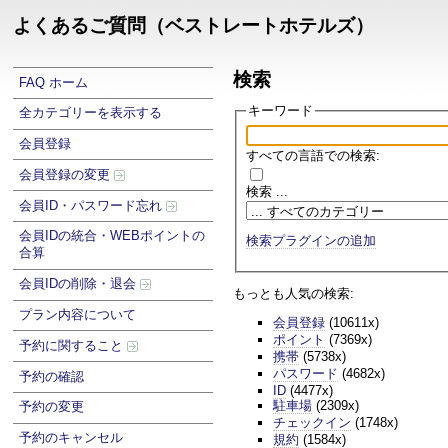
よくあるご質問（ベストレートホテルズ）
検索
FAQ ホーム
キーワード
全カテゴリーを表示する
会員登録
すべての言語での検索:
会員登録の変更
検索 ...
会員ID・パスワード忘れ
会員IDの統合・WEBポイントの
検索プラグインの追加
合算
会員IDの削除・退会
もっとも人気の検索:
プラン内容について
会員登録
(10611x)
ポイント
(7369x)
予約に関すること
携帯
(5738x)
パスワード
(4682x)
予約の確認
ID
(4477x)
駐車場
(2309x)
予約の変更
チェックイン
(1748x)
予約のキャンセル
規約
(1584x)