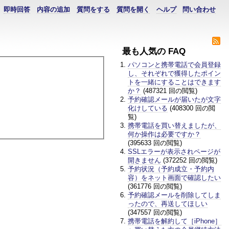
即時回答
内容の追加
質問をする
質問を開く
ヘルプ
問い合わせ
最も人気の FAQ
パソコンと携帯電話で会員登録
し、それぞれで獲得したポイン
トを一緒にすることはできます
か？
(487321 回の閲覧)
予約確認メールが届いたが文字
化けしている
(408300 回の閲
覧)
携帯電話を買い替えましたが、
何か操作は必要ですか？
(395633 回の閲覧)
SSLエラーが表示されページが
開きません
(372252 回の閲覧)
予約状況（予約成立・予約内
容）をネット画面で確認したい
(361776 回の閲覧)
予約確認メールを削除してしま
ったので、再送してほしい
(347557 回の閲覧)
携帯電話を解約して［iPhone］