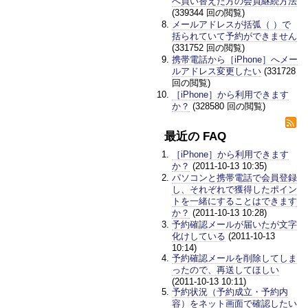
へ買い替えた方の会員継続方法
(339344 回の閲覧)
メールアドレスが括弧（ ）で
括られていて予約ができません
(331752 回の閲覧)
携帯電話から［iPhone］へメー
ルアドレス変更したい
(331728
回の閲覧)
［iPhone］から利用できます
か？
(328580 回の閲覧)
最近の FAQ
［iPhone］から利用できます
か？
(2011-10-13 10:35)
パソコンと携帯電話で会員登録
し、それぞれで獲得したポイン
トを一緒にすることはできます
か？
(2011-10-13 10:28)
予約確認メールが届いたが文字
化けしている
(2011-10-13
10:14)
予約確認メールを削除してしま
ったので、再送してほしい
(2011-10-13 10:11)
予約状況（予約成立・予約内
容）をネット画面で確認したい