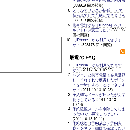
へ買い替えた方の会員継続方法
(338919 回の閲覧)
メールアドレスが括弧（ ）で
括られていて予約ができません
(331313 回の閲覧)
携帯電話から［iPhone］へメー
ルアドレス変更したい
(331196
回の閲覧)
［iPhone］から利用できます
か？
(328173 回の閲覧)
最近の FAQ
［iPhone］から利用できます
か？
(2011-10-13 10:35)
パソコンと携帯電話で会員登録
し、それぞれで獲得したポイン
トを一緒にすることはできます
か？
(2011-10-13 10:28)
予約確認メールが届いたが文字
化けしている
(2011-10-13
10:14)
予約確認メールを削除してしま
ったので、再送してほしい
(2011-10-13 10:11)
予約状況（予約成立・予約内
容）をネット画面で確認したい