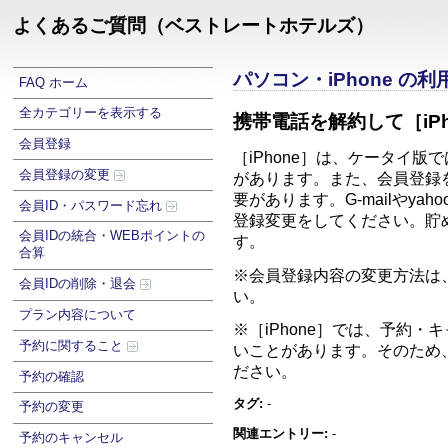
よくあるご質問（ベストレートホテルズ）
パソコン・iPhone の
FAQ ホーム
全カテゴリーを表示する
携帯電話を解約して［iP
会員登録
［iPhone］は、ケータイ
会員登録の変更
があります。また、会員登録を
要があります。G-mailや
会員ID・パスワード忘れ
登録変更をしてください。貯
会員IDの統合・WEBポイントの
合算
※会員登録内容の変更方法は
会員IDの削除・退会
プラン内容について
※［iPhone］では、予約
予約に関すること
いことがあります。そのため
ださい。
予約の確認
タグ:
-
予約の変更
関連エントリー:
-
予約のキャンセル