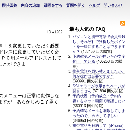
即時回答
内容の追加
質問をする
質問を開く
ヘルプ
問い合わせ
最も人気の FAQ
ID #1262
パソコンと携帯電話で会員登録
し、それぞれで獲得したポイン
ＵＲＬを変更していただく必要
トを一緒にすることはできます
アドレスに変更していただく必
か？
(483459 回の閲覧)
予約確認メールが届いたが文字
で、ＰＣ用メールアドレスとして
化けしている
(406268 回の閲
ことができま
覧)
。
携帯電話を買い替えましたが、
何か操作は必要ですか？
(393991 回の閲覧)
。
SSLエラーが表示されページが
開きません
(371894 回の閲覧)
部のメニューは正常に動作しな
予約状況（予約成立・予約内
容）をネット画面で確認したい
ますが、あらかじめご了承く
(360913 回の閲覧)
予約確認メールを削除してしま
ったので、再送してほしい
(346953 回の閲覧)
携帯電話を解約して［iPhone］