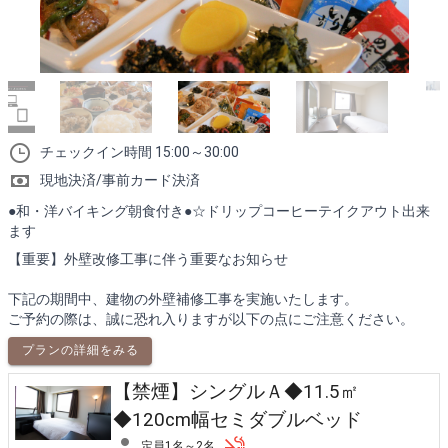
チェックイン時間 15:00～30:00
現地決済/事前カード決済
●和・洋バイキング朝食付き●☆ドリップコーヒーテイクアウト出来
ます
【重要】外壁改修工事に伴う重要なお知らせ
下記の期間中、建物の外壁補修工事を実施いたします。
ご予約の際は、誠に恐れ入りますが以下の点にご注意ください。
プランの詳細をみる
【禁煙】シングルＡ◆11.5㎡
◆120cm幅セミダブルベッド
定員1名～2名