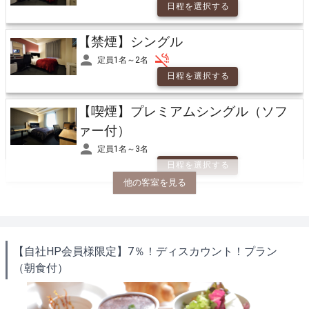
日程を選択する
【禁煙】シングル
定員1名～2名
日程を選択する
【喫煙】プレミアムシングル（ソフ
ァー付）
定員1名～3名
日程を選択する
他の客室を見る
【禁煙】プレミアムシングル（ソフ
ァー付）
定員1名～3名
【自社HP会員様限定】7％！ディスカウント！プラン
日程を選択する
（朝食付）
【禁煙】ユニバーサルシングル
定員1名～3名