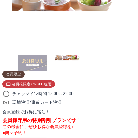
日程を選択する
【喫煙】ツイン
定員1名～3名
日程を選択する
【禁煙】ツイン
定員1名～3名
日程を選択する
会員限定
【禁煙】エグゼクティブルーム
会員様限定7％OFF 適用
定員1名～6名
チェックイン時間 15:00～29:00
日程を選択する
現地決済/事前カード決済
会員登録でお得に宿泊！
【加熱式・電子タバコ専用】シング
会員様専用の特別割引プランです！
ル
この機会に、ぜひお得な会員登録を♪
●楽々予約！...
定員1名～2名