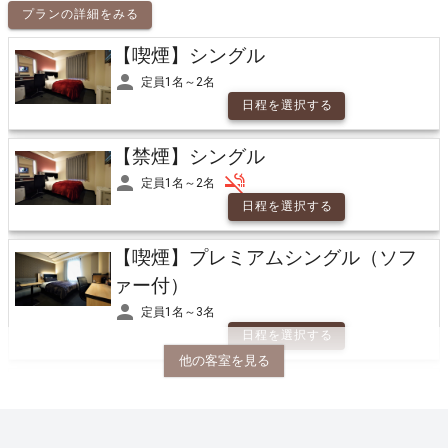
日程を選択する
プランの詳細をみる
【喫煙】シングル
【加熱式・電子タバコ専用】ツイン
定員1名～2名
定員1名～3名
日程を選択する
日程を選択する
【禁煙】シングル
【喫煙】プレミアムシングル（マッ
サージチェア付）
定員1名～2名
日程を選択する
定員1名～2名
日程を選択する
【喫煙】プレミアムシングル（ソフ
ァー付）
【禁煙】プレミアムシングル（マッ
サージチェア付）
定員1名～3名
日程を選択する
定員1名～2名
他の客室を見る
日程を選択する
【禁煙】プレミアムシングル（ソフ
ァー付）
定員1名～3名